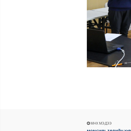
ӨМНӨХ МЭДЭЭ