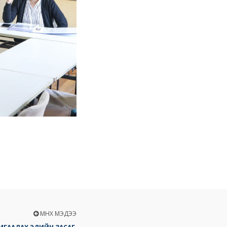
ӨМНӨХ МЭДЭЭ