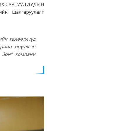
 ИХ СУРГУУЛИУДЫН
йн шалгаруулалт
ийн төлөөллүүд
рийн ирүүлсэн
и Зон" компани