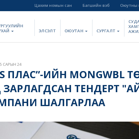
Цахим номын сан
Багшийн вэб
Оюутны 
СУД
УРГУУЛИЙН
ХАМ
УХАЙ
ЭЛСЭЛТ
ОЮУТАН
СУРГАЛТ
АЖИ
5 САРЫН 24
S ПЛАС”-ИЙН MONGWBL ТӨ
 ЗАРЛАГДСАН ТЕНДЕРТ "А
ОМПАНИ ШАЛГАРЛАА