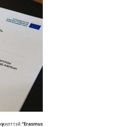
үүжилттэй
“Erasmus