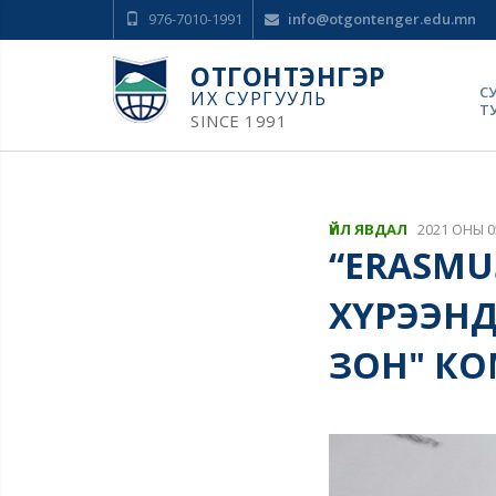
976-7010-1991
info@otgontenger.edu.mn
ОТГОНТЭНГЭР
С
ИХ СУРГУУЛЬ
Т
SINCE 1991
ҮЙЛ ЯВДАЛ
2021 ОНЫ 0
“ERASMU
ХҮРЭЭНД
ЗОН" К