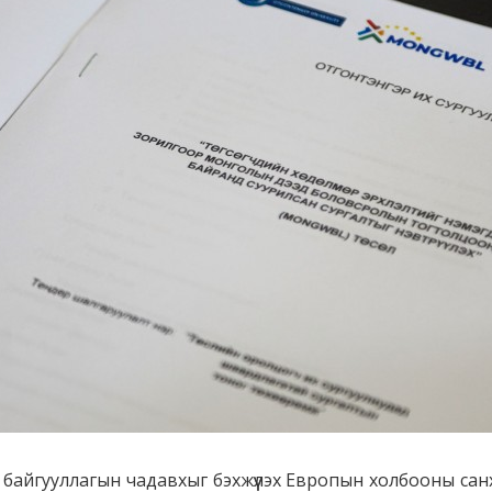
байгууллагын чадавхыг бэхжүүлэх Европын холбооны санх