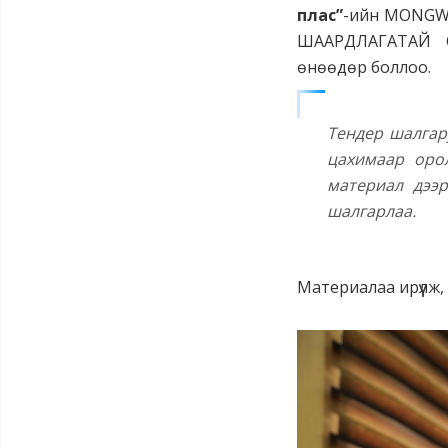
плас”
-ийн MONGW
ШААРДЛАГАТАЙ С
өнөөдөр боллоо.
Тендер шалгар
цахимаар ор
материал дээр
шалгарлаа.
Материалаа ирүүлж