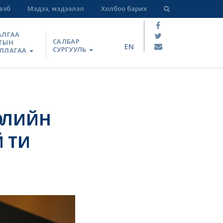
вэб
Мэдээ, мэдээлэл
Холбоо барих
АЛГАА
САЛБАР
ТЫН
EN
СУРГУУЛЬ
ЛЛАГАА
СЛИЙН
Й ТИ