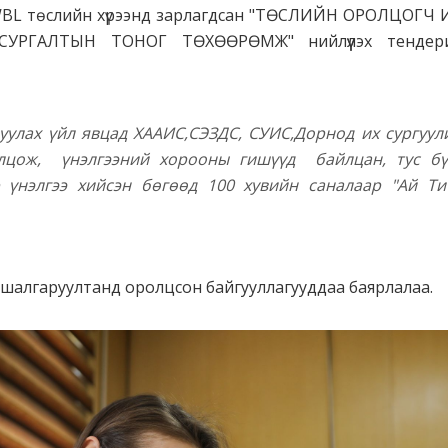
BL төслийн хүрээнд зарлагдсан "ТӨСЛИЙН ОРОЛЦОГЧ
УРГАЛТЫН ТОНОГ ТӨХӨӨРӨМЖ" нийлүүлэх тендери
уулах үйл явцад ХААИС,СЭЗДС, СУИС,Дорнод их сургуул
олцож,
үнэлгээний хорооны гишүүд
байлцан, тус бү
 үнэлгээ хийсэн бөгөөд 100 хувийн саналаар "Ай Т
, шалгаруултанд оролцсон байгууллагууддаа баярлалаа.