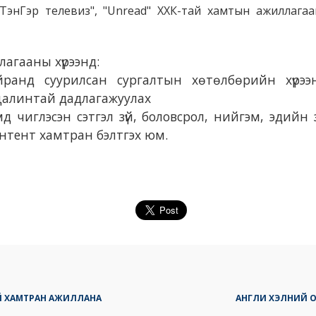
ТэнГэр телевиз", "Unread" ХХК-тай хамтын ажиллага
агааны хүрээнд:
ранд суурилсан сургалтын хөтөлбөрийн хүрэ
цалинтай дадлагажуулах
 чиглэсэн сэтгэл зүй, боловсрол, нийгэм, эдийн з
нтент хамтран бэлтгэх юм.
ТАЙ ХАМТРАН АЖИЛЛАНА
АНГЛИ ХЭЛНИЙ 