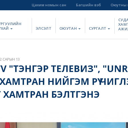
Цахим номын сан
Багшийн вэб
Оюутны 
СУД
УРГУУЛИЙН
ХАМ
УХАЙ
ЭЛСЭЛТ
ОЮУТАН
СУРГАЛТ
АЖИ
2 САРЫН 13
V "ТЭНГЭР ТЕЛЕВИЗ", "UN
 ХАМТРАН НИЙГЭМ РҮҮ ЧИГ
 ХАМТРАН БЭЛТГЭНЭ