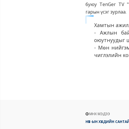
буюу TenGer TV "
гарын үсэг зурлаа.
Хамтын ажилл
- Ажлын бай
оюутнуудыг 
- Мөн нийгэмд
чиглэлийн ко
ӨМНӨХ МЭДЭЭ
НҮБ-ЫН ХҮҮХДИЙН САН