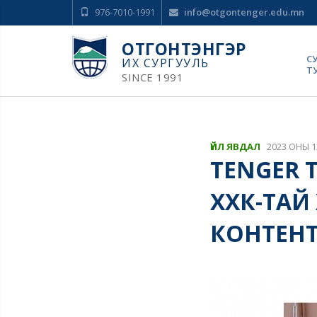
976-7010-1991
info@otgontenger.edu.mn
ОТГОНТЭНГЭР
С
ИХ СУРГУУЛЬ
Т
SINCE 1991
ҮЙЛ ЯВДАЛ
2023 ОНЫ 1
TENGER T
ХХК-ТАЙ
КОНТЕНТ