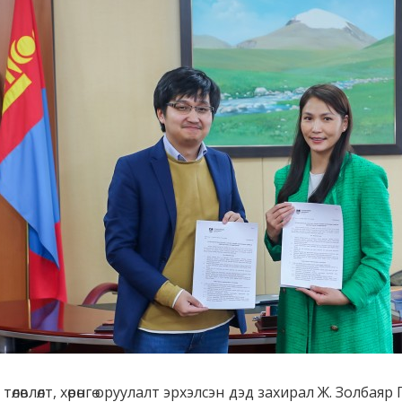
өлөвлөлт, хөрөнгө оруулалт эрхэлсэн дэд захирал Ж. Золбая