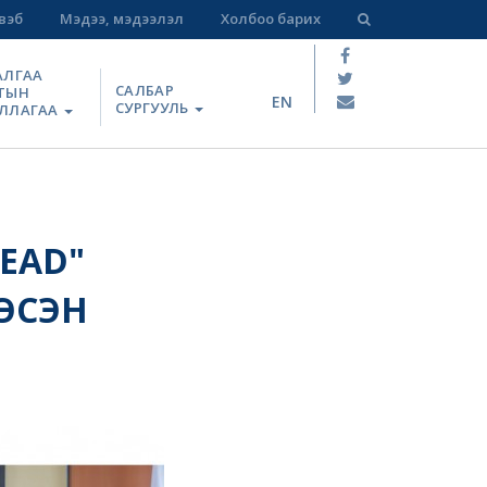
вэб
Мэдээ, мэдээлэл
Холбоо барих
АЛГАА
САЛБАР
ТЫН
EN
СУРГУУЛЬ
ЛЛАГАА
READ"
ЛЭСЭН