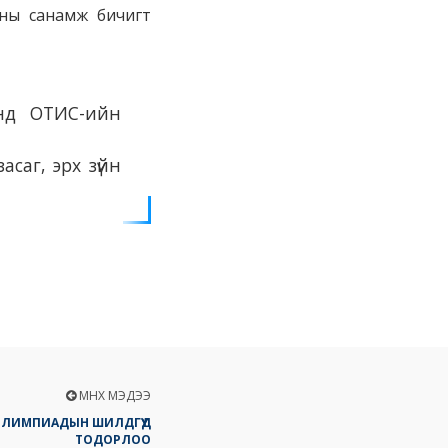
аны санамж бичигт
энд ОТИС-ийн
асаг, эрх зүйн
ӨМНӨХ МЭДЭЭ
ОЛИМПИАДЫН ШИЛДГҮҮД
ТОДОРЛОО