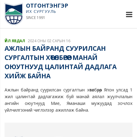
ОТГОНТЭНГЭР
ИХ СУРГУУЛЬ
SINCE 1991
ҮЙЛ ЯВДАЛ
2024 ОНЫ 02 САРЫН 16
АЖЛЫН БАЙРАНД СУУРИЛСАН
СУРГАЛТЫН ХӨТӨЛБӨРӨӨР МАНАЙ
ОЮУТНУУД ЦАЛИНТАЙ ДАДЛАГА
ХИЙЖ БАЙНА
Ажлын байранд суурилсан сургалтын хөтөлбөрөөр
Япон улсад 1
жил цалинтай дадлагажиж буй манай аялал жуулчлалын
ангийн оюутнууд Мие, Яманаши мужуудад зочлох
үйлчилгээний чиглэлээр ажиллаж байна.