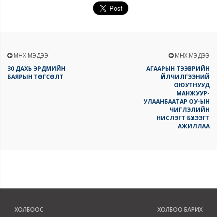
ӨМНӨХ МЭДЭЭ
ӨМНӨХ МЭДЭЭ
30 ДАХЬ ЭРДМИЙН
АГААРЫН ТЭЭВРИЙН
БАЯРЫН ТӨГСӨЛТ
ҮЙЛЧИЛГЭЭНИЙ
ОЮУТНУУД
МАНЖУУР-
УЛААНБААТАР ОУ-ЫН
ЧИГЛЭЛИЙН
НИСЛЭГТ БҮХЭЭГТ
АЖИЛЛАА
ХОЛБООС
ХОЛБОО БАРИХ