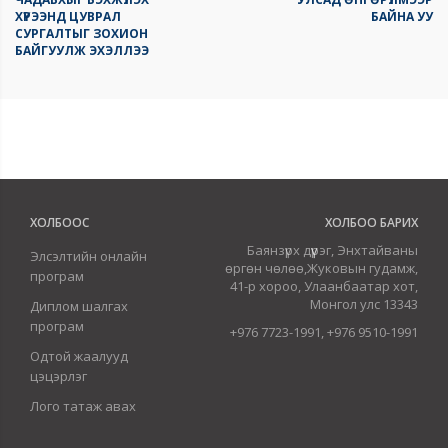
ХҮРЭЭНД ЦУВРАЛ
БАЙНА УУ
СУРГАЛТЫГ ЗОХИОН
БАЙГУУЛЖ ЭХЭЛЛЭЭ
ХОЛБООС
ХОЛБОО БАРИХ
Баянзүрх дүүрэг, Энхтайваны
Элсэлтийн онлайн
өргөн чөлөө,Жуковын гудамж,
програм
41-р хороо, Улаанбаатар хот,
Монгол улс 13343
Диплом шалгах
програм
+976 7723-1991, +976 9510-1991
Одтой жаалууд
цэцэрлэг
Лого татаж авах