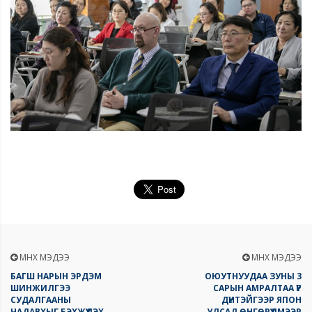
ӨМНӨХ МЭДЭЭ
ӨМНӨХ МЭДЭЭ
БАГШ НАРЫН ЭРДЭМ
ОЮУТНУУДАА ЗУНЫ 3
ШИНЖИЛГЭЭ
САРЫН АМРАЛТАА ҮР
СУДАЛГААНЫ
ДҮНТЭЙГЭЭР ЯПОН
ЧАДАВХЫГ БЭХЖҮҮЛЭХ
УЛСАД ӨНГӨРҮҮЛМЭЭР