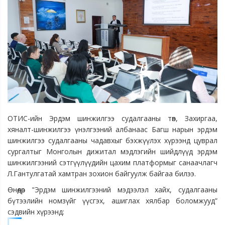
ОТИС-ийн Эрдэм шинжилгээ судалгааны төв, Захиргаа,
хяналт-шинжилгээ үнэлгээний албанаас Багш нарын эрдэм
шинжилгээ судалгааны чадавхыг бэхжүүлэх хүрээнд цуврал
сургалтыг Монголын дижитал мэдлэгийн шийдлүүд эрдэм
шинжилгээний сэтгүүлүүдийн цахим платформыг санаачлагч
Л.Гантулгатай хамтран зохион байгуулж байгаа билээ.
Өнөөдөр "Эрдэм шинжилгээний мэдээлэл хайх, судалгааны
бүтээлийн номзүйг үүсгэх, ашиглах хялбар боломжууд”
сэдвийн хүрээнд: