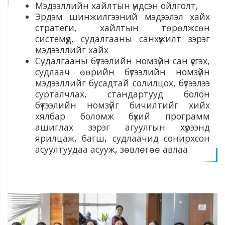
Мэдээллийн хайлтын үндсэн ойлголт,
Эрдэм шинжилгээний мэдээлэл хайх
стратеги, хайлтын төрөлжсөн
системүүд, судалгааны санхүүжилт зэрэг
мэдээллийг хайх
Судалгааны бүтээлийн номзүйн сан үүсгэх,
судлаач өөрийн бүтээлийн номзүйн
мэдээллийг бусадтай солилцох, бүтээлээ
сурталчлах, стандартууд болон
бүтээлийн номзүйг бичилтийг хийх
хялбар боломж бүхий программ
ашиглах зэрэг агуулгын хүрээнд
ярилцаж, багш, судлаачид сонирхсон
асуултуудаа асууж, зөвлөгөө авлаа.