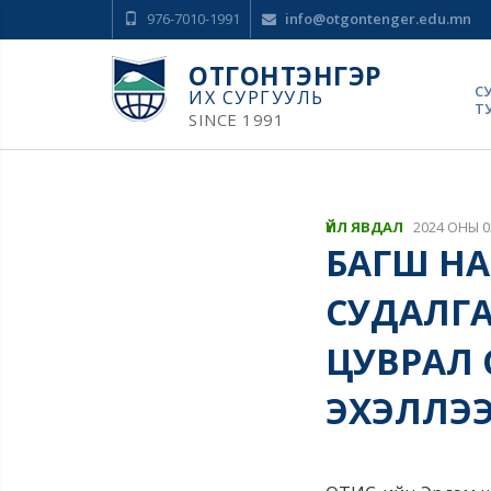
976-7010-1991
info@otgontenger.edu.mn
ОТГОНТЭНГЭР
С
ИХ СУРГУУЛЬ
Т
SINCE 1991
ҮЙЛ ЯВДАЛ
2024 ОНЫ 0
БАГШ Н
СУДАЛГА
ЦУВРАЛ 
ЭХЭЛЛЭ