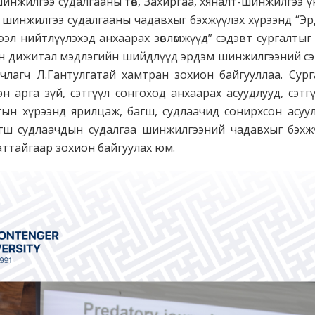
нжилгээ судалгааны төв, Захиргаа, хяналт-шинжилгээ ү
 шинжилгээ судалгааны чадавхыг бэхжүүлэх хүрээнд “Э
ээл нийтлүүлэхэд анхаарах зөвлөмжүүд” сэдэвт сургалты
ын дижитал мэдлэгийн шийдлүүд эрдэм шинжилгээний с
члагч Л.Гантулгатай хамтран зохион байгууллаа. Сург
н арга зүй, сэтгүүл сонгоход анхаарах асуудлууд, сэтг
ын хүрээнд ярилцаж, багш, судлаачид сонирхсон асуултуу
гш судлаачдын судалгаа шинжилгээний чадавхыг бэхжү
аттайгаар зохион байгуулах юм.