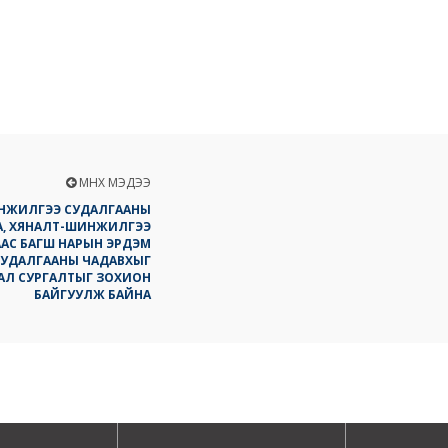
ӨМНӨХ МЭДЭЭ
НЖИЛГЭЭ СУДАЛГААНЫ
АА, ХЯНАЛТ-ШИНЖИЛГЭЭ
ААС БАГШ НАРЫН ЭРДЭМ
УДАЛГААНЫ ЧАДАВХЫГ
ВРАЛ СУРГАЛТЫГ ЗОХИОН
БАЙГУУЛЖ БАЙНА