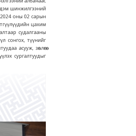
нэлгээний албанаас
рдэм шинжилгээний
г 2024 оны 02 сарын
этгүүлүүдийн цахим
алтаар судалгааны
үүл сонгох, түүнийг
даа асууж, зөвлөгөө
үлэх сургалтуудыг