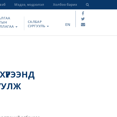
вэб
Мэдээ, мэдээлэл
Холбоо барих
АЛГАА
САЛБАР
ТЫН
EN
СУРГУУЛЬ
ЛЛАГАА
ХҮРЭЭНД
УУЛЖ