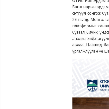
ОТИС-ийн Эрдэм ши
Багш нарын эрдэм
сэтгүүл сонгож бүт
29-ны өдөр Монгол
платформыг санаа
бүтээл бичих үндсэ
анализ хийх агуулг
авлаа. Цаашид ба
үргэлжлүүлэн үе ш