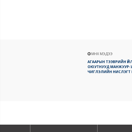
ӨМНӨХ МЭДЭЭ
АГААРЫН ТЭЭВРИЙН Ү
ОЮУТНУУД МАНЖУУР-У
ЧИГЛЭЛИЙН НИСЛЭГТ 