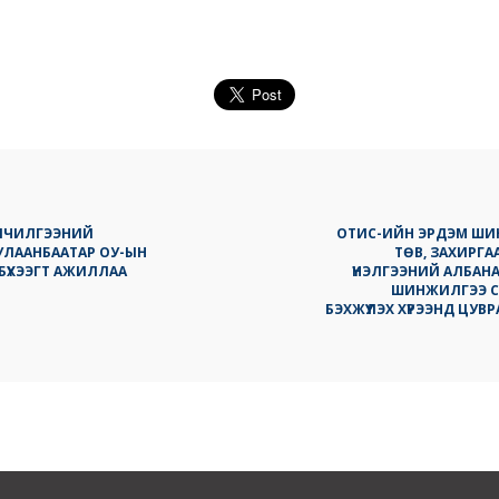
ЙЛЧИЛГЭЭНИЙ
ОТИС-ИЙН ЭРДЭМ ШИ
ЛААНБААТАР ОУ-ЫН
ТӨВ, ЗАХИРГ
БҮХЭЭГТ АЖИЛЛАА
ҮНЭЛГЭЭНИЙ АЛБАН
ШИНЖИЛГЭЭ С
БЭХЖҮҮЛЭХ ХҮРЭЭНД ЦУ