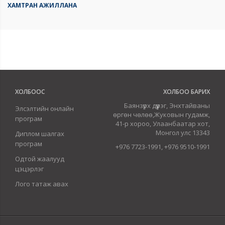
ХАМТРАН АЖИЛЛАНА
ХОЛБООС
ХОЛБОО БАРИХ
Баянзүрх дүүрэг, Энхтайваны
Элсэлтийн онлайн
өргөн чөлөө,Жуковын гудамж,
програм
41-р хороо, Улаанбаатар хот,
Монгол улс 13343
Диплом шалгах
програм
+976 7723-1991, +976 9510-1991
Одтой жаалууд
цэцэрлэг
Лого татаж авах