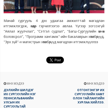
Манай сургууль 4 дэх удаагаа амжилттай магадлан
итгэмжлэгдэж, өнөөдөр гэрчилгээгээ авлаа. Үүгээр зогсохгүй
"Аялал жуулчлал", "Сэтгэл судлал", "Багш-Сургуулийн өмнөх
боловсрол", "Программ хангамж"-ийн бакалаврын хөтөлбөрүүд,
"Эрх зүй"-н магистрын хөтөлбөрүүд магадлан итгэмжлүүллээ
ӨМНӨХ МЭДЭЭ
ӨМНӨХ МЭДЭЭ
ДЭЛХИЙН ШИЛДЭГ
ОТГОНТЭНГЭР ИХ
ИХ СУРГУУЛИЙН НЭГ
СУРГУУЛИЙН ХАМТ
ПЕННСИЛЬВАНИЙН
ОЛОН ТАЙЛАНГИЙН
УЛСЫН ИХ
ХУРЛАА ХИЙЛЭЭ.
СУРГУУЛЬТАЙ