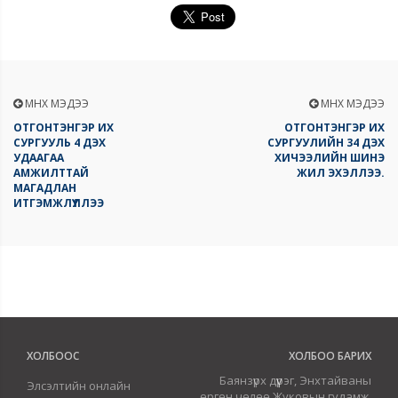
ӨМНӨХ МЭДЭЭ
ӨМНӨХ МЭДЭЭ
ОТГОНТЭНГЭР ИХ
ОТГОНТЭНГЭР ИХ
СУРГУУЛЬ 4 ДЭХ
СУРГУУЛИЙН 34 ДЭХ
УДААГАА
ХИЧЭЭЛИЙН ШИНЭ
АМЖИЛТТАЙ
ЖИЛ ЭХЭЛЛЭЭ.
МАГАДЛАН
ИТГЭМЖЛҮҮЛЛЭЭ
ХОЛБООС
ХОЛБОО БАРИХ
Баянзүрх дүүрэг, Энхтайваны
Элсэлтийн онлайн
өргөн чөлөө,Жуковын гудамж,