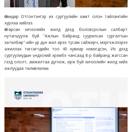
Өнөөдөр Отгонтэнгэр их сургуулийн хамт олон тайлангийн
хурлаа хийлээ.
Өнгөрсөн хичээлийн жилд дээд боловсролын салбарт
нутагшуулж буй "Ажлын байранд суурилсан сургалтын
хөтөлбөр"-ийн үр дүн жил ирэх тусам сайжирч, мэргэжлээрээ
ажиллах төгсөгчдийн тоо 40 хувиар нэмэгдсэн, Их дээд
сургуулиудын үндэсний эрэмбэ чансаад 8-р байранд жагссан
гээд ололт, амжилтаа дүгнэж, ирж буй хичээлийн жилд хийх
ажлуудаа төлөвлөлөө.