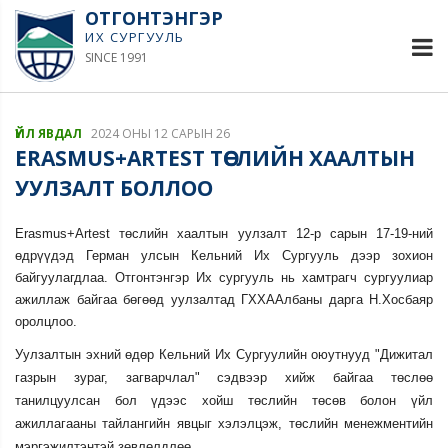
ОТГОНТЭНГЭР
ИХ СУРГУУЛЬ
SINCE 1991
ҮЙЛ ЯВДАЛ
2024 ОНЫ 12 САРЫН 26
ERASMUS+ARTEST ТӨСЛИЙН ХААЛТЫН
УУЛЗАЛТ БОЛЛОО
Erasmus+Artest төслийн хаалтын уулзалт 12-р сарын 17-19-ний
өдрүүдэд Герман улсын Кельний Их Сургууль дээр зохион
байгуулагдлаа. Отгонтэнгэр Их сургууль нь хамтрагч сургуулиар
ажиллаж байгаа бөгөөд уулзалтад ГХХААлбаны дарга Н.Хосбаяр
оролцлоо.
Уулзалтын эхний өдөр Кельний Их Сургуулийн оюутнууд "Дижитал
газрын зураг, загварчлал" сэдвээр хийж байгаа төслөө
танилцуулсан бол үдээс хойш төслийн төсөв болон үйл
ажиллагааны тайлангийн явцыг хэлэлцэж, төслийн менежментийн
мэргэжилтэнтэй зөвлөлдлөө.