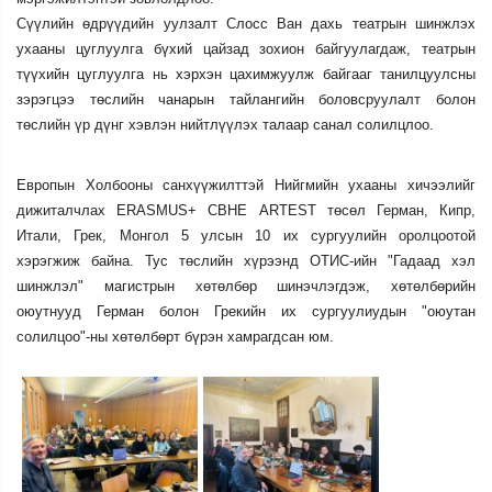
С
үүлийн өдрүүд
ийн уулзалт
Слосс Ван дахь театрын шинжлэх
ухааны цуглуулга бүхий цайзад зохион байгуулагдаж, театрын
түүхийн цуглуулга нь хэрхэн цахимжуулж байгааг танилцуулсны
зэрэгцээ төслийн чанарын тайлангийн боловсруулалт болон
төслийн үр дүнг хэвлэн нийтлүүлэх талаар санал солилцлоо.
Европын Холбооны санхүүжилттэй Нийгмийн ухааны хичээлийг
дижиталчлах ERASMUS+
CBHE
ARTEST төсөл Герман, Кипр,
Итали, Грек, Монгол 5 улсын 10 их сургуулийн оролцоотой
хэрэгжиж байна.
Тус төслийн хүрээнд ОТИС-ийн "Гадаад хэл
шинжлэл" магистрын хөтөлбөр шинэчлэгдэж, хөтөлбөрийн
оюутнууд
Герман
болон Грекийн их сургуулиудын
"оюутан
солилцоо"-ны хөтөлбөрт бүрэн хамрагдсан юм.