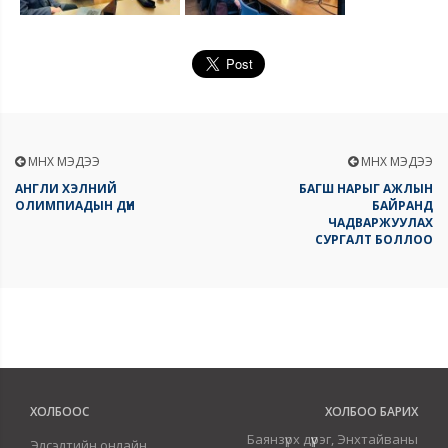
ӨМНӨХ МЭДЭЭ
ӨМНӨХ МЭДЭЭ
АНГЛИ ХЭЛНИЙ
БАГШ НАРЫГ АЖЛЫН
ОЛИМПИАДЫН ДҮН
БАЙРАНД
ЧАДВАРЖУУЛАХ
СУРГАЛТ БОЛЛОО
ХОЛБООС
ХОЛБОО БАРИХ
Баянзүрх дүүрэг, Энхтайваны
Элсэлтийн онлайн