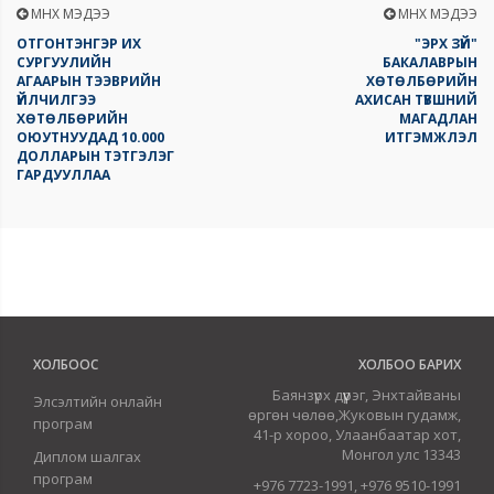
ӨМНӨХ МЭДЭЭ
ӨМНӨХ МЭДЭЭ
ОТГОНТЭНГЭР ИХ
"ЭРХ ЗҮЙ"
СУРГУУЛИЙН
БАКАЛАВРЫН
АГААРЫН ТЭЭВРИЙН
ХӨТӨЛБӨРИЙН
ҮЙЛЧИЛГЭЭ
АХИСАН ТҮВШНИЙ
ХӨТӨЛБӨРИЙН
МАГАДЛАН
ОЮУТНУУДАД 10.000
ИТГЭМЖЛЭЛ
ДОЛЛАРЫН ТЭТГЭЛЭГ
ГАРДУУЛЛАА
ХОЛБООС
ХОЛБОО БАРИХ
Баянзүрх дүүрэг, Энхтайваны
Элсэлтийн онлайн
өргөн чөлөө,Жуковын гудамж,
програм
41-р хороо, Улаанбаатар хот,
Монгол улс 13343
Диплом шалгах
програм
+976 7723-1991, +976 9510-1991