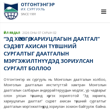
ОТГОНТЭНГЭР
ИХ СУРГУУЛЬ
SINCE 1991
ҮЙЛ ЯВДАЛ
2026 ОНЫ 07 САРЫН 02
“ЭД ХӨРӨНГӨ, ХАРИУЦЛАГЫН ДААТГАЛ”
СЭДЭВТ АХИСАН ТҮВШНИЙ
СУРГАЛТЫГ ДААТГАЛЫН
МЭРГЭЖИЛТНҮҮДЭД ЗОРИУЛСАН
СУРГАЛТ БОЛЛОО
Отгонтэнгэр их сургууль нь Монголын даатгалын холбоо,
Монголын даатгалын институттэй хамтран Монголын
даатгалын салбарын андеррайтеруудын мэдлэг, ур чадварыг
олон улсын түвшинд хүргэх зорилготой “Эд хөрөнгө,
хариуцлагын даатгал” сэдэвт ахисан түвшний сургалтыг
даатгалын мэргэжилтнүүдэд зориулан зохион байгуулж байна.