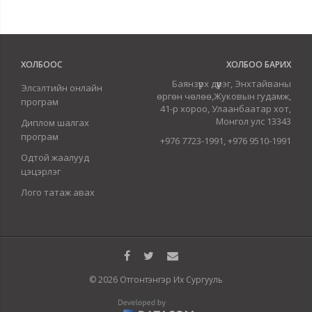
ХОЛБООС
ХОЛБОО БАРИХ
Баянзүрх дүүрэг, Энхтайваны
Элсэлтийн онлайн
өргөн чөлөө,Жуковын гудамж,
програм
41-р хороо, Улаанбаатар хот,
Монгол улс 13343
Диплом шалгах
програм
+976 7723-1991, +976 9510-1991
Одтой жаалууд
цэцэрлэг
Лого татаж авах
© 2026 Отгонтэнгэр Их Сургууль