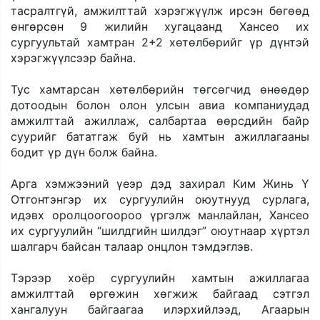
тасралтгүй, амжилттай хэрэгжүүлж ирсэн бөгөөд 
өнгөрсөн 9 жилийн хугацаанд Хансео их 
сургуультай хамтран 2+2 хөтөлбөрийг үр дүнтэй 
хэрэгжүүлсээр байна.
Тус хамтарсан хөтөлбөрийн төгсөгчид өнөөдөр 
дотоодын болон олон улсын авиа компаниудад 
амжилттай ажиллаж, салбартаа өөрсдийн байр 
суурийг бататгаж буй нь хамтын ажиллагааны 
бодит үр дүн болж байна.
Арга хэмжээний үеэр дэд захирал Ким Жинь Ү 
Отгонтэнгэр их сургуулийн оюутнууд сурлага, 
идэвх оролцоогоороо үргэлж манлайлан, Хансео 
их сургуулийн “шилдгийн шилдэг” оюутнаар хүртэл 
шалгарч байсан талаар онцлон тэмдэглэв.
Тэрээр хоёр сургуулийн хамтын ажиллагаа 
амжилттай өргөжин хөгжиж байгаад сэтгэл 
хангалуун байгаагаа илэрхийлээд, Агаарын 