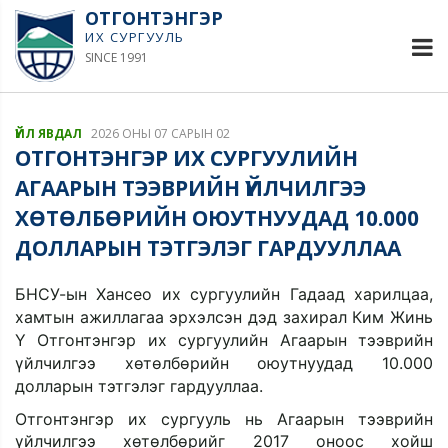
ОТГОНТЭНГЭР
ИХ СУРГУУЛЬ
SINCE 1991
ҮЙЛ ЯВДАЛ
2026 ОНЫ 07 САРЫН 02
ОТГОНТЭНГЭР ИХ СУРГУУЛИЙН
АГААРЫН ТЭЭВРИЙН ҮЙЛЧИЛГЭЭ
ХӨТӨЛБӨРИЙН ОЮУТНУУДАД 10.000
ДОЛЛАРЫН ТЭТГЭЛЭГ ГАРДУУЛЛАА
БНСУ-ын Хансео их сургуулийн Гадаад харилцаа, 
хамтын ажиллагаа эрхэлсэн дэд захирал Ким Жинь 
Ү Отгонтэнгэр их сургуулийн Агаарын тээврийн 
үйлчилгээ хөтөлбөрийн оюутнуудад 10.000 
долларын тэтгэлэг гардууллаа.
Отгонтэнгэр их сургууль нь Агаарын тээврийн 
үйлчилгээ хөтөлбөрийг 2017 оноос хойш 