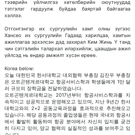
тээврийн үйлчилгээ хөтөлбөрийн оюутнуудад 
тэтгэлэг гардуулж буйдаа баяртай байгаагаа 
хэллээ.
Отгонтэнгэр их сургуулийн хамт олны зүгээс 
Хансео их сургуулийн Гадаад харилцаа, хамтын 
ажиллагаа эрхэлсэн дэд захирал Ким Жинь Ү танд 
чин сэтгэлийн талархал илэрхийлж, цаашдын ажил 
үйлсэд нь өндөр амжилт хүсэн ерөөе.
Korea below:
오늘 대한민국 한서대학교 대외협력 부총장 김진우 부총장
은 오트곤텐게르대학교 항공서비스학과 학생들에게 1만 달
러 규모의 장학금을 전달하였습니다.
오트곤텐게르대학교는 2017년부터 항공서비스학과를 지
속적이고 성공적으로 운영해오고 있으며, 지난 9년간 한서
대학교와의 2+2 공동교육과정을 효과적으로 추진해오고 
있습니다. 해당 공동과정의 졸업생들은 현재 국내외 항공사
에서 활발히 활동하며 항공 분야에서 자신의 입지를 굳건
히 다지고 있어, 양교 협력의 실질적인 성과를 보여주고 있
습니다.