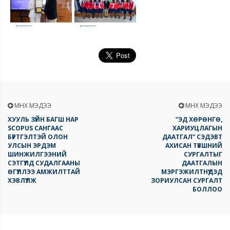
ӨМНӨХ МЭДЭЭ
ӨМНӨХ МЭДЭЭ
ХУУЛЬ ЗҮЙН БАГШ НАР
“ЭД ХӨРӨНГӨ,
SCOPUS САНГААС
ХАРИУЦЛАГЫН
БҮРТГЭЛТЭЙ ОЛОН
ДААТГАЛ” СЭДЭВТ
УЛСЫН ЭРДЭМ
АХИСАН ТҮВШНИЙ
ШИНЖИЛГЭЭНИЙ
СУРГАЛТЫГ
СЭТГҮҮЛД СУДАЛГААНЫ
ДААТГАЛЫН
ӨГҮҮЛЛЭЭ АМЖИЛТТАЙ
МЭРГЭЖИЛТНҮҮДЭД
ХЭВЛҮҮЛЖ
ЗОРИУЛСАН СУРГАЛТ
БОЛЛОО