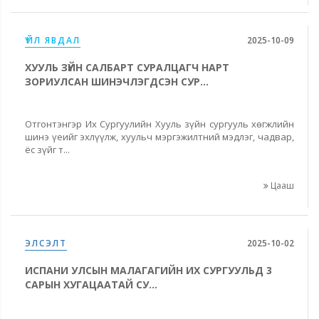
ҮЙЛ ЯВДАЛ
2025-10-09
ХУУЛЬ ЗҮЙН САЛБАРТ СУРАЛЦАГЧ НАРТ
ЗОРИУЛСАН ШИНЭЧЛЭГДСЭН СУР...
Отгонтэнгэр Их Сургуулийн Хууль зүйн сургууль хөгжлийн
шинэ үеийг эхлүүлж, хуульч мэргэжилтний мэдлэг, чадвар,
ёс зүйг т...
Цааш
ЭЛСЭЛТ
2025-10-02
ИСПАНИ УЛСЫН МАЛАГАГИЙН ИХ СУРГУУЛЬД 3
САРЫН ХУГАЦААТАЙ СУ...