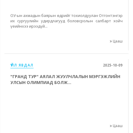
ОУ-ын ахмадын баярын өдрийг тохиолдуулан Отгонтэнгэр
их сургуулийн удирдлагууд боловсролын салбарт хойч
үеийнхээ ирээдүй...
Цааш
ҮЙЛ ЯВДАЛ
2025-10-09
"ГРАНД ТУР" АЯЛАЛ ЖУУЛЧЛАЛЫН МЭРГЭЖЛИЙН
УЛСЫН ОЛИМПИАД БОЛЖ...
Цааш