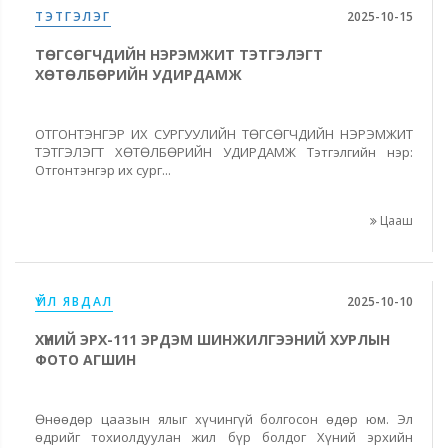
ТЭТГЭЛЭГ
2025-10-15
ТӨГСӨГЧДИЙН НЭРЭМЖИТ ТЭТГЭЛЭГТ
ХӨТӨЛБӨРИЙН УДИРДАМЖ
ОТГОНТЭНГЭР ИХ СУРГУУЛИЙН ТӨГСӨГЧДИЙН НЭРЭМЖИТ
ТЭТГЭЛЭГТ ХӨТӨЛБӨРИЙН УДИРДАМЖ Тэтгэлгийн нэр:
Отгонтэнгэр их сург...
Цааш
ҮЙЛ ЯВДАЛ
2025-10-10
ХҮНИЙ ЭРХ-111 ЭРДЭМ ШИНЖИЛГЭЭНИЙ ХУРЛЫН
ФОТО АГШИН
Өнөөдөр цаазын ялыг хүчингүй болгосон өдөр юм. Эл
өдрийг тохиолдуулан жил бүр болдог Хүний эрхийн