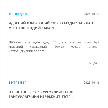
ҮЙЛ ЯВДАЛ
2025-10-17
ҮНДЭСНИЙ ХЭМЖЭЭНИЙ “ЭРХЭЭ МЭДЬЕ” АНХЛАН
МЭТГЭЛЦЭГЧДИЙН АВАРГ...
ЕБС-ийн сурагчдын дунд 15 дахь жилдээ болж буй
үндэсний хэмжээний “Эрхээ мэдье” анхлан
мэтгэлцэгчдийн аварга...
Цааш
ТЭТГЭЛЭГ
2025-10-16
ОТГОНТЭНГЭР ИХ СУРГУУЛИЙН ҮҮСГЭН
БАЙГУУЛАГЧИЙН НЭРЭМЖИТ ТЭТГ...