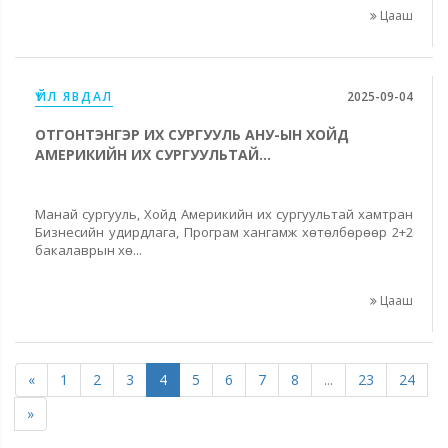
Цааш
ҮЙЛ ЯВДАЛ
2025-09-04
ОТГОНТЭНГЭР ИХ СУРГУУЛЬ АНУ-ЫН ХОЙД
АМЕРИКИЙН ИХ СУРГУУЛЬТАЙ...
Манай сургууль, Хойд Америкийн их сургуультай хамтран
Бизнесийн удирдлага, Програм хангамж хөтөлбөрөөр 2+2
бакалаврын хө...
Цааш
«
1
2
3
4
5
6
7
8
...
23
24
»