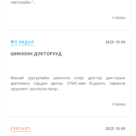
чиглэлийн “...
Цааш
ҮЙЛ ЯВДАЛ
2025-10-09
ШИНЭХЭН ДОКТОРУУД
Манай сургуулийн шинэхэн хоёр доктор докторын
дипломоо гардан авлаа. ОТИС-ийн бодлого, хөрөнгө
оруулалт эрхэлсэн прор...
Цааш
СУРГАЛТ
2025-10-09