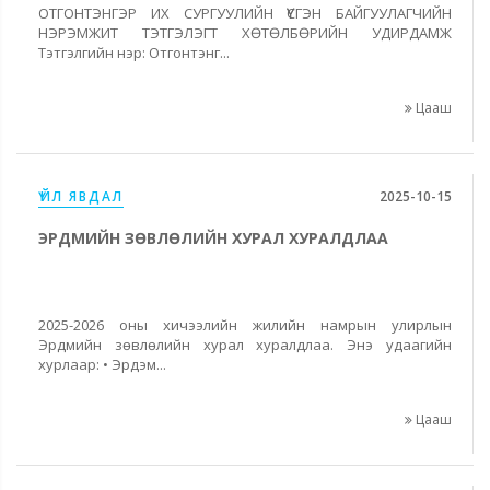
ОТГОНТЭНГЭР ИХ СУРГУУЛИЙН ҮҮСГЭН БАЙГУУЛАГЧИЙН
НЭРЭМЖИТ ТЭТГЭЛЭГТ ХӨТӨЛБӨРИЙН УДИРДАМЖ
Тэтгэлгийн нэр: Отгонтэнг...
Цааш
ҮЙЛ ЯВДАЛ
2025-10-15
ЭРДМИЙН ЗӨВЛӨЛИЙН ХУРАЛ ХУРАЛДЛАА
2025-2026 оны хичээлийн жилийн намрын улирлын
Эрдмийн зөвлөлийн хурал хуралдлаа. Энэ удаагийн
хурлаар: • Эрдэм...
Цааш