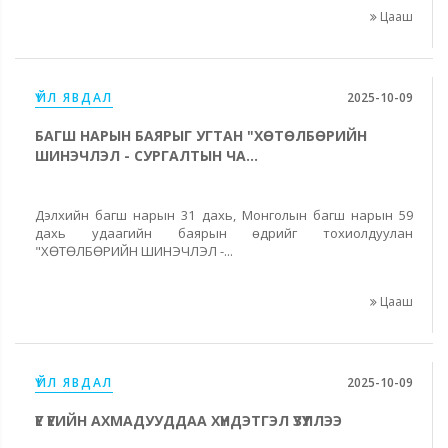
Цааш
ҮЙЛ ЯВДАЛ
2025-10-09
БАГШ НАРЫН БАЯРЫГ УГТАН "ХӨТӨЛБӨРИЙН
ШИНЭЧЛЭЛ - СУРГАЛТЫН ЧА...
Дэлхийн багш нарын 31 дахь, Монголын багш нарын 59
дахь удаагийн баярын өдрийг тохиолдуулан
"ХӨТӨЛБӨРИЙН ШИНЭЧЛЭЛ -...
Цааш
ҮЙЛ ЯВДАЛ
2025-10-09
ҮЕ ҮЕИЙН АХМАДУУДДАА ХҮНДЭТГЭЛ ҮЗҮҮЛЛЭЭ