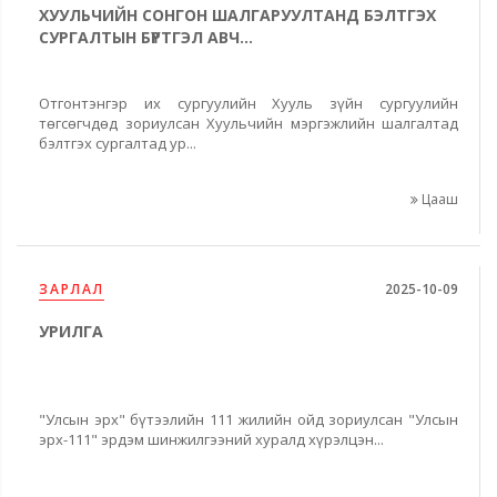
ХУУЛЬЧИЙН СОНГОН ШАЛГАРУУЛТАНД БЭЛТГЭХ
СУРГАЛТЫН БҮРТГЭЛ АВЧ...
Отгонтэнгэр их сургуулийн Хууль зүйн сургуулийн
төгсөгчдөд зориулсан Хуульчийн мэргэжлийн шалгалтад
бэлтгэх сургалтад ур...
Цааш
ЗАРЛАЛ
2025-10-09
УРИЛГА
"Улсын эрх" бүтээлийн 111 жилийн ойд зориулсан "Улсын
эрх-111" эрдэм шинжилгээний хуралд хүрэлцэн...