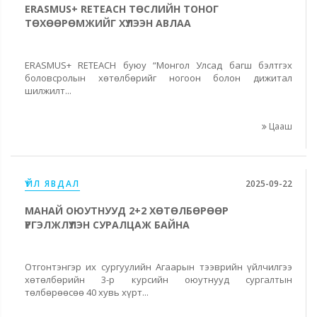
ERASMUS+ RETEACH ТӨСЛИЙН ТОНОГ
ТӨХӨӨРӨМЖИЙГ ХҮЛЭЭН АВЛАА
ERASMUS+ RETEACH буюу “Монгол Улсад багш бэлтгэх
боловсролын хөтөлбөрийг ногоон болон дижитал
шилжилт...
Цааш
ҮЙЛ ЯВДАЛ
2025-09-22
МАНАЙ ОЮУТНУУД 2+2 ХӨТӨЛБӨРӨӨР
ҮРГЭЛЖЛҮҮЛЭН СУРАЛЦАЖ БАЙНА
Отгонтэнгэр их сургуулийн Агаарын тээврийн үйлчилгээ
хөтөлбөрийн 3-р курсийн оюутнууд сургалтын
төлбөрөөсөө 40 хувь хүрт...