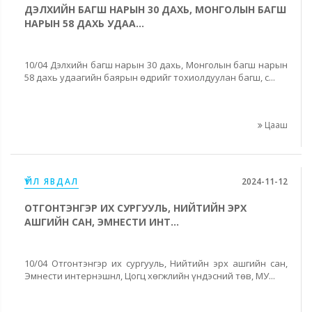
ДЭЛХИЙН БАГШ НАРЫН 30 ДАХЬ, МОНГОЛЫН БАГШ
НАРЫН 58 ДАХЬ УДАА...
10/04 Дэлхийн багш нарын 30 дахь, Монголын багш нарын
58 дахь удаагийн баярын өдрийг тохиолдуулан багш, с...
Цааш
ҮЙЛ ЯВДАЛ
2024-11-12
ОТГОНТЭНГЭР ИХ СУРГУУЛЬ, НИЙТИЙН ЭРХ
АШГИЙН САН, ЭМНЕСТИ ИНТ...
10/04 Отгонтэнгэр их сургууль, Нийтийн эрх ашгийн сан,
Эмнести интернэшнл, Цогц хөгжлийн үндэсний төв, МУ...