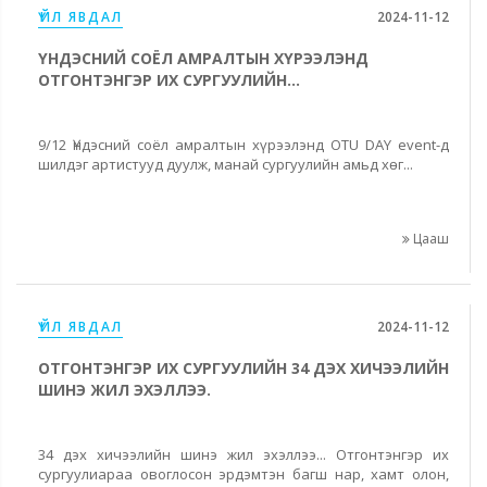
ҮЙЛ ЯВДАЛ
2024-11-12
ҮНДЭСНИЙ СОЁЛ АМРАЛТЫН ХҮРЭЭЛЭНД
ОТГОНТЭНГЭР ИХ СУРГУУЛИЙН...
9/12 Үндэсний соёл амралтын хүрээлэнд OTU DAY event-д
шилдэг артистууд дуулж, манай сургуулийн амьд хөг...
Цааш
ҮЙЛ ЯВДАЛ
2024-11-12
ОТГОНТЭНГЭР ИХ СУРГУУЛИЙН 34 ДЭХ ХИЧЭЭЛИЙН
ШИНЭ ЖИЛ ЭХЭЛЛЭЭ.
34 дэх хичээлийн шинэ жил эхэллээ... Отгонтэнгэр их
сургуулиараа овоглосон эрдэмтэн багш нар, хамт олон,