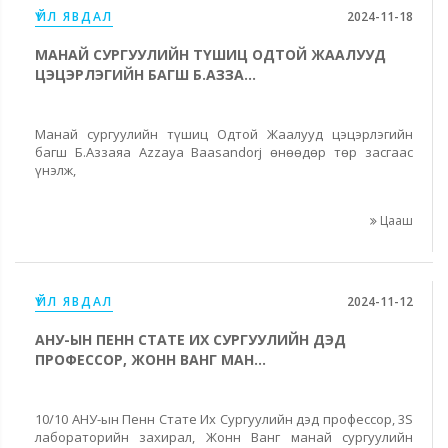
ҮЙЛ ЯВДАЛ
2024-11-18
МАНАЙ СУРГУУЛИЙН ТҮШИЦ ОДТОЙ ЖААЛУУД
ЦЭЦЭРЛЭГИЙН БАГШ Б.АЗЗА...
Манай сургуулийн түшиц Одтой Жаалууд цэцэрлэгийн
багш Б.Аззаяа Azzaya Baasandorj өнөөдөр төр засгаас
үнэлж,
Цааш
ҮЙЛ ЯВДАЛ
2024-11-12
АНУ-ЫН ПЕНН СТАТЕ ИХ СУРГУУЛИЙН ДЭД
ПРОФЕССОР, ЖОНН ВАНГ МАН...
10/10 АНУ-ын Пенн Стате Их Сургуулийн дэд профессор, 3S
лабораторийн захирал, Жонн Ванг манай сургуулийн