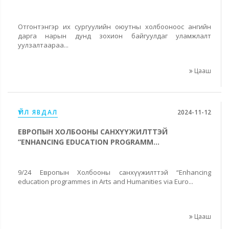
Отгонтэнгэр их сургуулийн оюутны холбооноос ангийн
дарга нарын дунд зохион байгуулдаг уламжлалт
уулзалтаараа...
Цааш
ҮЙЛ ЯВДАЛ
2024-11-12
ЕВРОПЫН ХОЛБООНЫ САНХҮҮЖИЛТТЭЙ
“ENHANCING EDUCATION PROGRAMM...
9/24 Европын Холбооны санхүүжилттэй “Enhancing
education programmes in Arts and Humanities via Euro...
Цааш