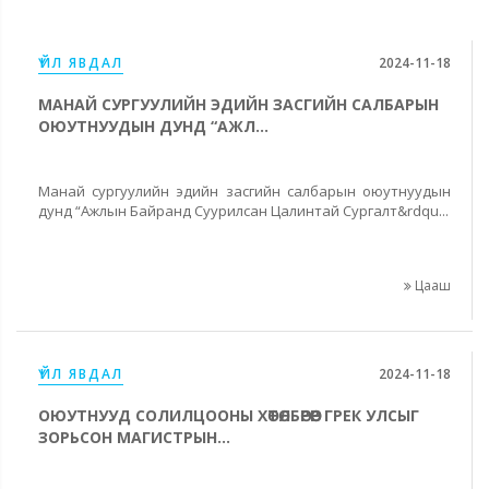
ҮЙЛ ЯВДАЛ
2024-11-18
МАНАЙ СУРГУУЛИЙН ЭДИЙН ЗАСГИЙН САЛБАРЫН
ОЮУТНУУДЫН ДУНД “АЖЛ...
Манай сургуулийн эдийн засгийн салбарын оюутнуудын
дунд “Ажлын Байранд Суурилсан Цалинтай Сургалт&rdqu...
Цааш
ҮЙЛ ЯВДАЛ
2024-11-18
ОЮУТНУУД СОЛИЛЦООНЫ ХӨТӨЛБӨРӨӨР ГРЕК УЛСЫГ
ЗОРЬСОН МАГИСТРЫН...