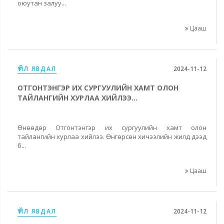
оюутан залуу...
Цааш
ҮЙЛ ЯВДАЛ
2024-11-12
ОТГОНТЭНГЭР ИХ СУРГУУЛИЙН ХАМТ ОЛОН
ТАЙЛАНГИЙН ХУРЛАА ХИЙЛЭЭ...
Өнөөдөр Отгонтэнгэр их сургуулийн хамт олон
тайлангийн хурлаа хийлээ. Өнгөрсөн хичээлийн жилд дээд
б...
Цааш
ҮЙЛ ЯВДАЛ
2024-11-12