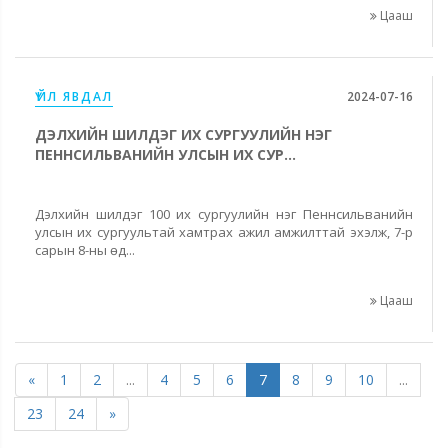
Цааш
ҮЙЛ ЯВДАЛ
2024-07-16
ДЭЛХИЙН ШИЛДЭГ ИХ СУРГУУЛИЙН НЭГ
ПЕННСИЛЬВАНИЙН УЛСЫН ИХ СУР...
Дэлхийн шилдэг 100 их сургуулийн нэг Пеннсильванийн
улсын их сургуультай хамтрах ажил амжилттай эхэлж, 7-р
сарын 8-ны өд...
Цааш
«
1
2
...
4
5
6
7
8
9
10
...
23
24
»