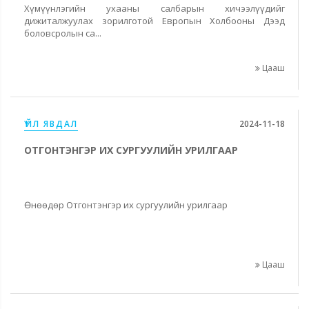
Хүмүүнлэгийн ухааны салбарын хичээлүүдийг
дижиталжуулах зорилготой Европын Холбооны Дээд
боловсролын са...
Цааш
ҮЙЛ ЯВДАЛ
2024-11-18
ОТГОНТЭНГЭР ИХ СУРГУУЛИЙН УРИЛГААР
Өнөөдөр Отгонтэнгэр их сургуулийн урилгаар
Цааш