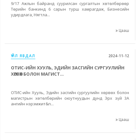
9/17 Ажлын байранд суурилсан сургалтын хөтөлбөрөөр
Төрийн банкинд 6 сарын турш хамрагдаж, Бизнесийн
удирдлага, Нягтла...
Цааш
ҮЙЛ ЯВДАЛ
2024-11-12
ОТИС-ИЙН ХУУЛЬ, ЭДИЙН ЗАСГИЙН СУРГУУЛИЙН
ХӨРВӨХ БОЛОН МАГИСТ...
ОТИС-ийн Хууль, Эдийн засгийн сургуулийн хөрвөх болон
магистрын хөтөлбөрийн оюутнуудын дунд Эрх зүй 3А
ангийн нэрэмжит&n...
Цааш