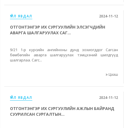
ҮЙЛ ЯВДАЛ
2024-11-12
ОТГОНТЭНГЭР ИХ СУРГУУЛИЙН ЭЛСЭГЧДИЙН
АВАРГА ШАЛГАРУУЛАХ САГ...
9/21 1-р курсийн ангийнхны дунд зохиогддог Сагсан
бөмбөгийн аварга шалгаруулах тэмцээний шилдгүүд
шалгарлаа. Сагс...
Цааш
ҮЙЛ ЯВДАЛ
2024-11-12
ОТГОНТЭНГЭР ИХ СУРГУУЛИЙН АЖЛЫН БАЙРАНД
СУУРИЛСАН СУРГАЛТЫН...