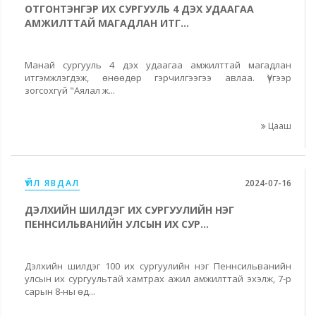
ОТГОНТЭНГЭР ИХ СУРГУУЛЬ 4 ДЭХ УДААГАА
АМЖИЛТТАЙ МАГАДЛАН ИТГ...
Манай сургууль 4 дэх удаагаа амжилттай магадлан
итгэмжлэгдэж, өнөөдөр гэрчилгээгээ авлаа. Үүгээр
зогсохгүй "Аялал ж...
Цааш
ҮЙЛ ЯВДАЛ
2024-07-16
ДЭЛХИЙН ШИЛДЭГ ИХ СУРГУУЛИЙН НЭГ
ПЕННСИЛЬВАНИЙН УЛСЫН ИХ СУР...
Дэлхийн шилдэг 100 их сургуулийн нэг Пеннсильванийн
улсын их сургуультай хамтрах ажил амжилттай эхэлж, 7-р
сарын 8-ны өд...