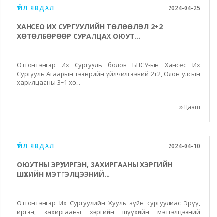
ҮЙЛ ЯВДАЛ
2024-04-25
ХАНСЕО ИХ СУРГУУЛИЙН ТӨЛӨӨЛӨЛ 2+2
ХӨТӨЛБӨРӨӨР СУРАЛЦАХ ОЮУТ...
Отгонтэнгэр Их Сургууль болон БНСУ-ын Хансео Их
Сургууль Агаарын тээврийн үйлчилгээний 2+2, Олон улсын
харилцааны 3+1 хө...
Цааш
ҮЙЛ ЯВДАЛ
2024-04-10
ОЮУТНЫ ЭРҮҮ, ИРГЭН, ЗАХИРГААНЫ ХЭРГИЙН
ШҮҮХИЙН МЭТГЭЛЦЭЭНИЙ...
Отгонтэнгэр Их Сургуулийн Хууль зүйн сургуулиас Эрүү,
иргэн, захиргааны хэргийн шүүхийн мэтгэлцээний