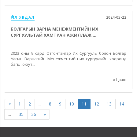
ҮЙЛ ЯВДАЛ
2024-03-22
БОЛГАРЫН ВАРНА МЕНЕЖМЕНТИЙН ИХ
СУРГУУЛЬТАЙ ХАМТРАН АЖИЛЛАЖ,...
2023 оны 9 сард Отгонтэнгэр Их Сургууль болон Болгар
Улсын Варнагийн Менежментийн их сургуулийн хооронд
багш, оюут...
Цааш
«
1
2
...
8
9
10
11
12
13
14
...
35
36
»