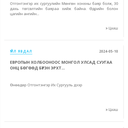
Отгонтэнгэр их сургуулийн Мөнгөн хонхны баяр болж, 30
дахь төгсөлтийн баяраа хийж байна. Өдрийн болон
цагийн ангийн...
Цааш
ҮЙЛ ЯВДАЛ
2024-05-10
ЕВРОПЫН ХОЛБООНООС МОНГОЛ УЛСАД СУУГАА
ОНЦ БӨГӨӨД БҮРЭН ЭРХТ...
Өнөөдөр Отгонтэнгэр Их Сургууль дээр
Цааш