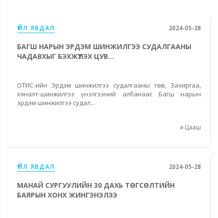
ҮЙЛ ЯВДАЛ
2024-05-28
БАГШ НАРЫН ЭРДЭМ ШИНЖИЛГЭЭ СУДАЛГААНЫ
ЧАДАВХЫГ БЭХЖҮҮЛЭХ ЦУВ...
ОТИС-ийн Эрдэм шинжилгээ судалгааны төв, Захиргаа,
хяналт-шинжилгээ үнэлгээний албанаас Багш нарын
эрдэм шинжилгээ судал...
Цааш
ҮЙЛ ЯВДАЛ
2024-05-28
МАНАЙ СУРГУУЛИЙН 30 ДАХЬ ТӨГСӨЛТИЙН
БАЯРЫН ХОНХ ЖИНГЭНЭЛЭЭ