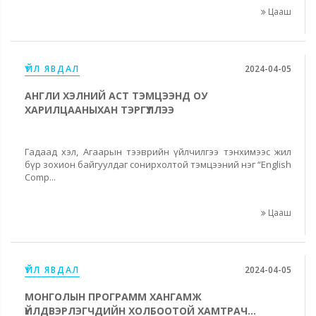
Цааш
ҮЙЛ ЯВДАЛ
2024-04-05
АНГЛИ ХЭЛНИЙ АСТ ТЭМЦЭЭНД ОУ
ХАРИЛЦААНЫХАН ТЭРГҮҮЛЛЭЭ
Гадаад хэл, Агаарын тээврийн үйлчилгээ тэнхимээс жил
бүр зохион байгуулдаг сонирхолтой тэмцээний нэг “English
Comp...
Цааш
ҮЙЛ ЯВДАЛ
2024-04-05
МОНГОЛЫН ПРОГРАММ ХАНГАМЖ
ҮЙЛДВЭРЛЭГЧДИЙН ХОЛБООТОЙ ХАМТРАЧ...