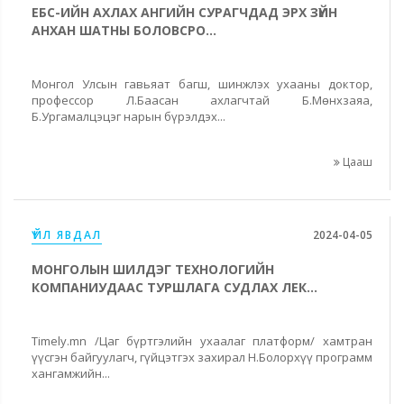
ЕБС-ИЙН АХЛАХ АНГИЙН СУРАГЧДАД ЭРХ ЗҮЙН
АНХАН ШАТНЫ БОЛОВСРО...
Монгол Улсын гавьяат багш, шинжлэх ухааны доктор,
профессор Л.Баасан ахлагчтай Б.Мөнхзаяа,
Б.Ургамалцэцэг нарын бүрэлдэх...
Цааш
ҮЙЛ ЯВДАЛ
2024-04-05
МОНГОЛЫН ШИЛДЭГ ТЕХНОЛОГИЙН
КОМПАНИУДААС ТУРШЛАГА СУДЛАХ ЛЕК...
Timely.mn /Цаг бүртгэлийн ухаалаг платформ/ хамтран
үүсгэн байгуулагч, гүйцэтгэх захирал Н.Болорхүү программ
хангамжийн...