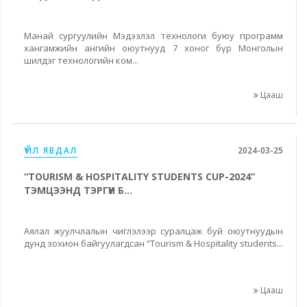
Манай сургуулийн Мэдээлэл технологи буюу программ
хангамжийн ангийн оюутнууд 7 хоног бүр Монголын
шилдэг технологийн ком...
Цааш
ҮЙЛ ЯВДАЛ
2024-03-25
“TOURISM & HOSPITALITY STUDENTS CUP-2024”
ТЭМЦЭЭНД ТЭРГҮҮН Б...
Аялал жуулчлалын чиглэлээр суралцаж буй оюутнуудын
дунд зохион байгуулагдсан “Tourism & Hospitality students...
Цааш