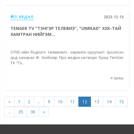
ҮЙЛ ЯВДАЛ
2023-12-13
TENGER TV "ТЭНГЭР ТЕЛЕВИЗ", "UNREAD" ХХК-ТАЙ
ХАМТРАН НИЙГЭМ...
ОТИС-ийн бодлого төлөвлөлт, хөрөнгө оруулалт эрхэлсэн
дэд захирал Ж. Золбаяр Про медиа нетворк буюу TenGer
TV "Тэ...
Цааш
«
1
2
...
9
10
11
12
13
14
15
...
35
36
»