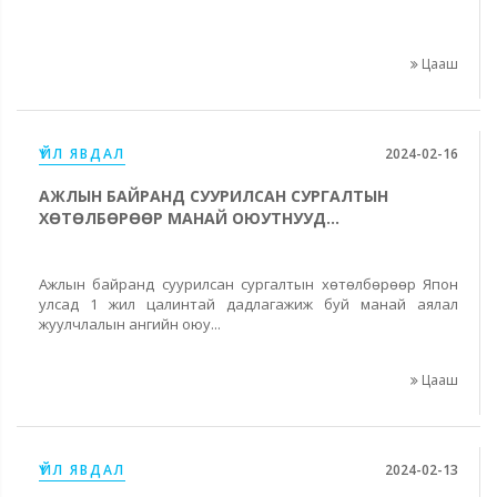
Цааш
ҮЙЛ ЯВДАЛ
2024-02-16
АЖЛЫН БАЙРАНД СУУРИЛСАН СУРГАЛТЫН
ХӨТӨЛБӨРӨӨР МАНАЙ ОЮУТНУУД...
Ажлын байранд суурилсан сургалтын хөтөлбөрөөр Япон
улсад 1 жил цалинтай дадлагажиж буй манай аялал
жуулчлалын ангийн оюу...
Цааш
ҮЙЛ ЯВДАЛ
2024-02-13