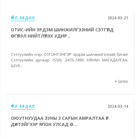
ҮЙЛ ЯВДАЛ
2024-03-21
ОТИС-ИЙН ЭРДЭМ ШИНЖИЛГЭЭНИЙ СЭТГҮҮЛД
ӨГҮҮЛЭЛ НИЙТЛҮҮЛЭХ УДИР...
Сэтгүүлийн нэр: ОТГОНТЭНГЭР эрдэм шинжилгээний бичиг
Сэтгүүлийн дугаар: ISSN: 2415-749X ХЯНАН МАГАДАЛГАА:
ШУА...
Цааш
ҮЙЛ ЯВДАЛ
2024-03-14
ОЮУТНУУДАА ЗУНЫ 3 САРЫН АМРАЛТАА ҮР
ДҮНТЭЙГЭЭР ЯПОН УЛСАД Ө...