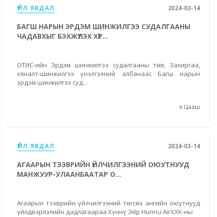
ҮЙЛ ЯВДАЛ
2024-03-14
БАГШ НАРЫН ЭРДЭМ ШИНЖИЛГЭЭ СУДАЛГААНЫ
ЧАДАВХЫГ БЭХЖҮҮЛЭХ ХҮР...
ОТИС-ийн Эрдэм шинжилгээ судалгааны төв, Захиргаа,
хяналт-шинжилгээ үнэлгээний албанаас Багш нарын
эрдэм шинжилгээ суд...
Цааш
ҮЙЛ ЯВДАЛ
2024-03-14
АГААРЫН ТЭЭВРИЙН ҮЙЛЧИЛГЭЭНИЙ ОЮУТНУУД
МАНЖУУР-УЛААНБААТАР О...
Агаарын тээврийн үйлчилгээний төгсөх ангийн оюутнууд
үйлдвэрлэлийн дадлагаараа Хүннү Эйр Hunnu AirХХК-ны