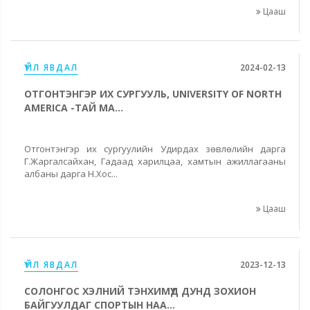
Цааш
ҮЙЛ ЯВДАЛ
2024-02-13
ОТГОНТЭНГЭР ИХ СУРГУУЛЬ, UNIVERSITY OF NORTH
AMERICA -ТАЙ МА...
Отгонтэнгэр их сургуулийн Удирдах зөвлөлийн дарга
Г.Жаргалсайхан, Гадаад харилцаа, хамтын ажиллагааны
албаны дарга Н.Хос...
Цааш
ҮЙЛ ЯВДАЛ
2023-12-13
СОЛОНГОС ХЭЛНИЙ ТЭНХИМҮҮД ДУНД ЗОХИОН
БАЙГУУЛДАГ СПОРТЫН НАА...