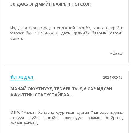
30 ДАХЬ ЭРДМИЙН БАЯРЫН ТӨГСӨЛТ
Их, дээд сургуулиудын үндэсний эрэмбэ, чансаагаар 8-т
жагсаж буй ОТИС-ийн 30 дахь Эрдмийн баярын "отгон"
өвлий...
Цааш
ҮЙЛ ЯВДАЛ
2024-02-13
МАНАЙ ОЮУТНУУД TENGER TV-Д 6 САР ҮНДСЭН
АЖИЛТНЫ СТАТУСТАЙГАА...
ОТИС "Ажлын байранд суурилсан сургалт"-ыг хэрэгжүүлж,
сэтгүүл зүйн ангийн оюутнууд ажлын байранд
суралцангаа ц...