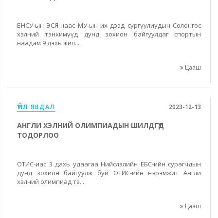
БНСУ-ын ЭСЯ-наас МУ-ын их дээд сургуулиудын Солонгос
хэлний тэнхимүүд дунд зохион байгуулдаг спортын
наадам 9 дэхь жил...
Цааш
ҮЙЛ ЯВДАЛ
2023-12-13
АНГЛИ ХЭЛНИЙ ОЛИМПИАДЫН ШИЛДГҮҮД
ТОДОРЛОО
ОТИС-иас 3 дахь удаагаа Нийслэлийн ЕБС-ийн сурагчдын
дунд зохион байгуулж буй ОТИС-ийн нэрэмжит Англи
хэлний олимпиад тэ...
Цааш