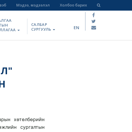
вэб
Мэдээ, мэдээлэл
Холбоо барих
АЛГАА
САЛБАР
ТЫН
EN
СУРГУУЛЬ
ЛЛАГАА
Л"
Н
врын хөтөлбөрийн 
жлийн сургалтын 