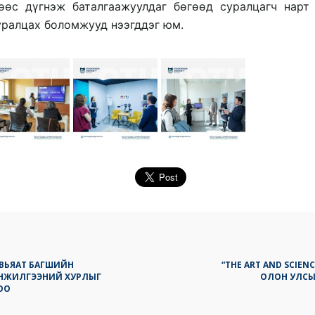
өөс дүгнэж баталгаажуулдаг бөгөөд суралцагч нарт
суралцах боломжууд нээгддэг юм.
АВЬЯАТ БАГШИЙН
“THE ART AND SCIENC
НЖИЛГЭЭНИЙ ХУРЛЫГ
ОЛОН УЛСЫН
ОО