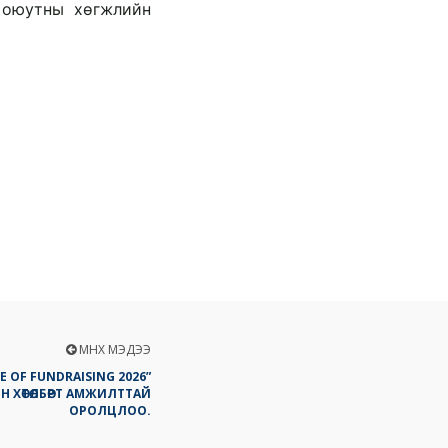
 оюутны хөгжлийн 
ӨМНӨХ МЭДЭЭ
E OF FUNDRAISING 2026”
 ХӨТӨЛБӨРТ АМЖИЛТТАЙ
ОРОЛЦЛОО.