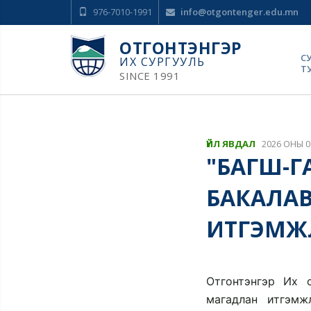
976-7010-1991
info@otgontenger.edu.mn
ОТГОНТЭНГЭР
С
ИХ СУРГУУЛЬ
Т
SINCE 1991
ҮЙЛ ЯВДАЛ
2026 ОНЫ 0
"БАГШ-Г
БАКАЛАВ
ИТГЭМЖ
Отгонтэнгэр Их с
магадлан итгэмж