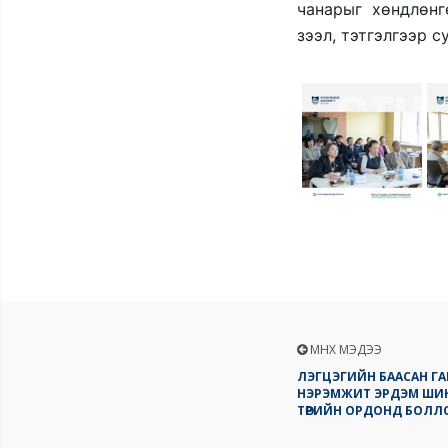
чанарыг хөндлөнг
зээл, тэтгэлгээр 
ӨМНӨХ МЭДЭЭ
ЛЭГЦЭГИЙН БААСАН Г
НЭРЭМЖИТ ЭРДЭМ ШИ
ТӨРИЙН ОРДОНД БОЛЛ