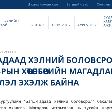
Цахим номын сан
Багшийн вэб
Оюутны 
СУД
УРГУУЛИЙН
ХАМ
УХАЙ
ЭЛСЭЛТ
ОЮУТАН
СУРГАЛТ
АЖИ
7 САРЫН 02
АДААД ХЭЛНИЙ БОЛОВСРО
РЫН ХӨТӨЛБӨРИЙН МАГАДЛА
ЛЭЛ ЭХЭЛЖ БАЙНА
ургуулийн "Багш-Гадаад хэлний боловсрол" бакала
лэл эхэллээ. 
Магадлан итгэмжлэл нь тухайн мэргэ