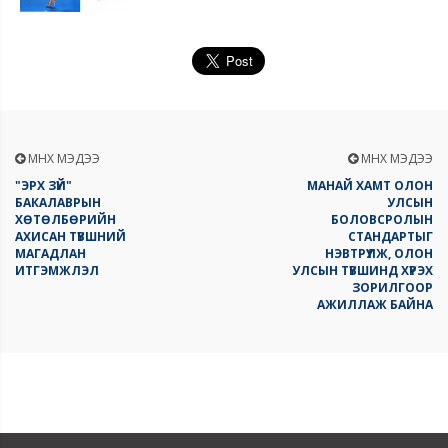
ӨМНӨХ МЭДЭЭ
ӨМНӨХ МЭДЭЭ
"ЭРХ ЗҮЙ"
МАНАЙ ХАМТ ОЛОН
БАКАЛАВРЫН
УЛСЫН
ХӨТӨЛБӨРИЙН
БОЛОВСРОЛЫН
АХИСАН ТҮВШНИЙ
СТАНДАРТЫГ
МАГАДЛАН
НЭВТРҮҮЛЖ, ОЛОН
ИТГЭМЖЛЭЛ
УЛСЫН ТҮВШИНД ХҮРЭХ
ЗОРИЛГООР
АЖИЛЛАЖ БАЙНА