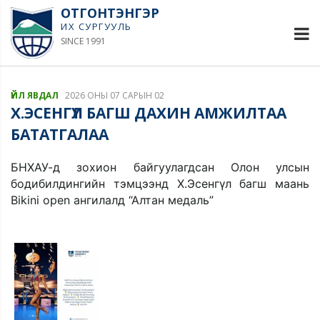
ОТГОНТЭНГЭР
ИХ СУРГУУЛЬ
SINCE 1991
ҮЙЛ ЯВДАЛ
2026 ОНЫ 07 САРЫН 02
Х.ЭСЕНГҮЛ БАГШ ДАХИН АМЖИЛТАА
БАТАТГАЛАА
БНХАУ-д зохион байгуулагдсан Олон улсын 
бодибилдингийн тэмцээнд Х.Эсенгүл багш маань 
Bikini open ангилалд “Алтан медаль” 
