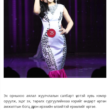
Эх орныхоо аялал жуулчлалын салбарт үнэтэй хувь нэмэр
оруулж, эцэг эх, төрөлх сургуулийнхаа нэрийг өндөрт өргөн
амжилтын богц дүүрэн ирэхийн өлзийтэй ерөөлийг өргөе.