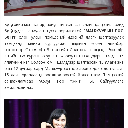
Бүсгүй хүний мөн чанар, ариун нинжин сэтгэлийн үнэ цэнийг охид
бүсгүйчүүддээ таниулан түгээх зорилготой “
МАНЖУУРЫН ГОО
БҮСГҮЙ
” олон улсын тэмцээний үндэсний ялагч шалгаруулах
тэмцээнд манай сургуулиас шүүгдийн өгсөн нийлбэр
оноогоор Сэтгүүл зүйн 3-р ангийн Содгэрэл тэргүүлж, Эрх зүйн
ангийн 1-р курсын оюутан 1А оюутан О.Анударь шилдэг 15
ялагчийн нэг болсон юм. . Шилдгээр шалгарсан 15 ялагч энэ
оны 12 дугаар сард Манжуур хотноо зохиогдох олон улсын
15 дахь уралдаанд оролцох эрхтэй болсон юм. Тэмцээний
санаачлагчаар “Ариун Гоо Үжин” ТББ байгууллага
ажилласан аж.