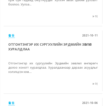
боллоо. Уулза...
더
활동
2021-10-11
ОТГОНТЭНГЭР ИХ СУРГУУЛИЙН ЭРДМИЙН ЗӨВЛӨЛ
ХУРАЛДЛАА
Отгонтэнгэр их сургуулийн Эрдмийн зөвлөл өнгөрөгч
долоо хоногт хуралдлаа. Хуралдаанаар дараах асуудлыг
хэлэлцсэн юм....
더
활동
2021-10-06