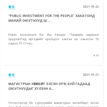
활동
2021-10-22
“PUBLIC INVESTMENT FOR THE РEOPLE” ХАКАТОНД
МАНАЙ ОЮУТНУУД Ш...
Public Investment for the People: "Төсвийн хөрөнгө
оруулалтад иргэдийн оролцоог хангах нь хакатон 10
сарын 15-17-ны...
더
활동
2021-10-21
МАГИСТРЫН ХӨТӨЛБӨРТ ЭЛСЭН ОРЖ БУЙ ГАДААД
ОЮУТНУУДЫГ ХҮЛЭЭН А...
Отгонтэнгэр Их Сургуулийн магистрын хөтөлбөрт элсэн
орж буй гадаад оюутнуудыг хүлээн авах цахим уулзалт