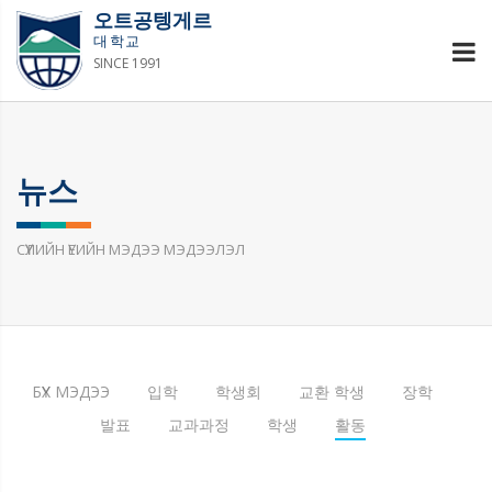
오트공텡게르
대학교
SINCE 1991
뉴스
СҮҮЛИЙН ҮЕИЙН МЭДЭЭ МЭДЭЭЛЭЛ
БҮХ МЭДЭЭ
입학
학생회
교환 학생
장학
발표
교과과정
학생
활동