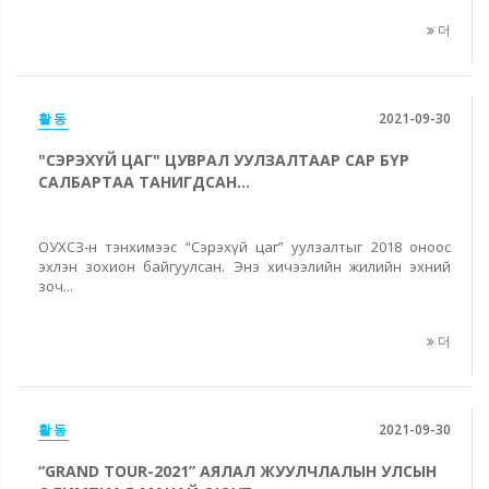
더
활동
2021-09-30
"СЭРЭХҮЙ ЦАГ" ЦУВРАЛ УУЛЗАЛТААР САР БҮР
САЛБАРТАА ТАНИГДСАН...
ОУХСЗ-н тэнхимээс “Сэрэхүй цаг” уулзалтыг 2018 оноос
эхлэн зохион байгуулсан. Энэ хичээлийн жилийн эхний
зоч...
더
활동
2021-09-30
“GRAND TOUR-2021” АЯЛАЛ ЖУУЛЧЛАЛЫН УЛСЫН