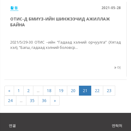
활동
2021-05-28
ОТИС-Д БМИҮЗ-ИЙН ШИНЖЭЭЧИД АЖИЛЛАЖ
БАЙНА
2021/5/29-30 ОТИС –ийн “Гадаад хэлний орчуулга” (Хятад
хэл), “Багш, гадаад хэлний боловср...
더
«
1
2
...
18
19
20
21
22
23
24
...
35
36
»
연결
연락처