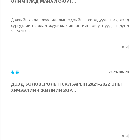
ОЛИМПИАД МАНАЙ ОЮУТ...
Дэлхийн аялал жуулчлалын өдрийг тохиолдуулан их, дээд
сургуулийн аялал жуулчлалын ангийн оюутнуудын дунд
“GRAND TO...
더
활동
2021-08-20
ДЭЭД БОЛОВСРОЛЫН САЛБАРЫН 2021-2022 ОНЫ
ХИЧЭЭЛИЙН ЖИЛИЙН ЗОР...
더