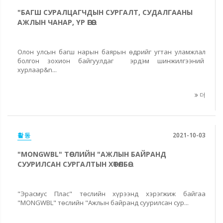
"БАГШ СУРАЛЦАГЧДЫН СУРГАЛТ, СУДАЛГААНЫ
АЖЛЫН ЧАНАР, ҮР ӨГӨӨ...
Олон улсын багш нарын баярын өдрийг угтан уламжлал
болгон зохион байгуулдаг эрдэм шинжилгээний
хурлаар&n...
더
활동
2021-10-03
"MONGWBL" ТӨСЛИЙН "АЖЛЫН БАЙРАНД
СУУРИЛСАН СУРГАЛТЫН ХӨТӨЛБӨ...
"Эрасмус Плас" төслийн хүрээнд хэрэгжиж байгаа
"MONGWBL" төслийн "Ажлын байранд суурилсан сур...