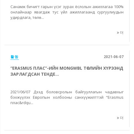
Санамж бичигт гарын үсэг зурах ёслолын ажиллагаа 100%
онлайнаар явагдаж тус үйл ажиллагаанд сургуулиудын
удирдлага, төлө...
더
활동
2021-06-07
“ERASMUS ПЛАС”-ИЙН MONGWBL ТӨСЛИЙН ХҮРЭЭНД
ЗАРЛАГДСАН ТЕНДЕ...
2021/06/07 Дээд боловсролын байгууллагын чадавхыг
бэхжүүлэх Европын холбооны санхүүжилттэй “Erasmus
плас&rdqu...
더